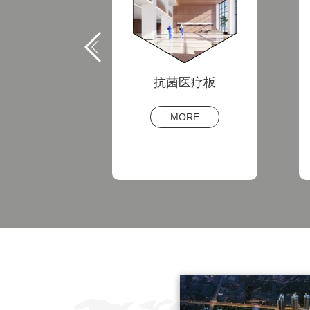
医疗板
高压装饰耐火板
RE
MORE