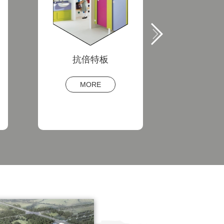
装配隔墙系统
石英纤
MORE
M